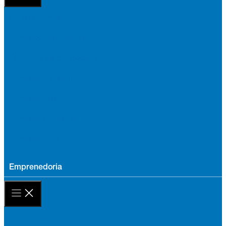
Tots els Cursos
Cursos subvencionats
Certificats de professionalitat
Cursos a Barcelona
Cursos a Lleida
Cursos a Tarragona
Cursos a Girona
Emprenedoria
Emprenedoria