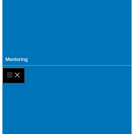
Finançament
Gestoria
Reempresa
Llançadora
Mentoring
Programa de Mentoring
Vols ser mentee?
Vols ser mentor/a?
Ready4Work