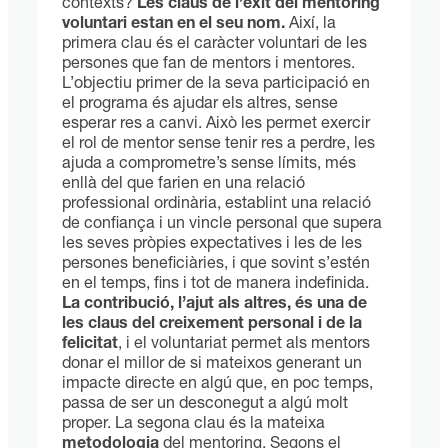
contexts?
Les claus de l’èxit del mentoring
voluntari estan en el seu nom.
Així, la
primera clau és el caràcter voluntari de les
persones que fan de mentors i mentores.
L’objectiu primer de la seva participació en
el programa és ajudar els altres, sense
esperar res a canvi. Això les permet exercir
el rol de mentor sense tenir res a perdre, les
ajuda a comprometre’s sense límits, més
enllà del que farien en una relació
professional ordinària, establint una relació
de confiança i un vincle personal que supera
les seves pròpies expectatives i les de les
persones beneficiàries, i que sovint s’estén
en el temps, fins i tot de manera indefinida.
La contribució, l’ajut als altres, és una de
les claus del creixement personal i de la
felicitat
, i el voluntariat permet als mentors
donar el millor de si mateixos generant un
impacte directe en algú que, en poc temps,
passa de ser un desconegut a algú molt
proper. La segona clau és la mateixa
metodologia
del mentoring. Segons el